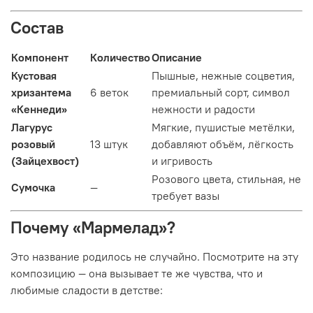
Состав
Компонент
Количество
Описание
Кустовая
Пышные, нежные соцветия,
хризантема
6 веток
премиальный сорт, символ
«Кеннеди»
нежности и радости
Лагурус
Мягкие, пушистые метёлки,
розовый
13 штук
добавляют объём, лёгкость
(Зайцехвост)
и игривость
Розового цвета, стильная, не
Сумочка
—
требует вазы
Почему «Мармелад»?
Это название родилось не случайно. Посмотрите на эту
композицию — она вызывает те же чувства, что и
любимые сладости в детстве: