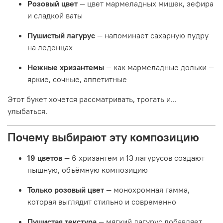
Розовый цвет
— цвет мармеладных мишек, зефира
и сладкой ваты
Пушистый лагурус
— напоминает сахарную пудру
на леденцах
Нежные хризантемы
— как мармеладные дольки —
яркие, сочные, аппетитные
Этот букет хочется рассматривать, трогать и...
улыбаться.
Почему выбирают эту композицию
19 цветов
— 6 хризантем и 13 лагурусов создают
пышную, объёмную композицию
Только розовый цвет
— монохромная гамма,
которая выглядит стильно и современно
Пушистая текстура
— мягкий лагурус добавляет