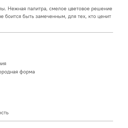
ипы. Нежная палитра, смелое цветовое решение
не боится быть замеченным, для тех, кто ценит
ния
городная форма
ость