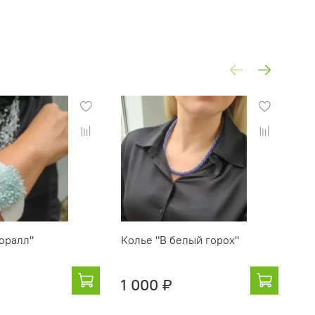
оралл"
Колье "В белый горох"
Ша
1 000 ₽
3