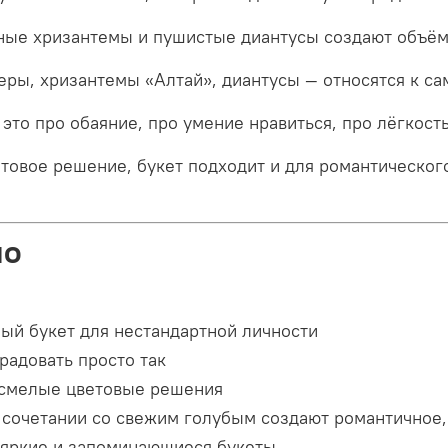
ые хризантемы и пушистые диантусы создают объём
ры, хризантемы «Алтай», диантусы — относятся к с
то про обаяние, про умение нравиться, про лёгкость
овое решение, букет подходит и для романтического 
но
ный букет для нестандартной личности
радовать просто так
т смелые цветовые решения
сочетании со свежим голубым создают романтичное,
т яркие и запоминающиеся букеты