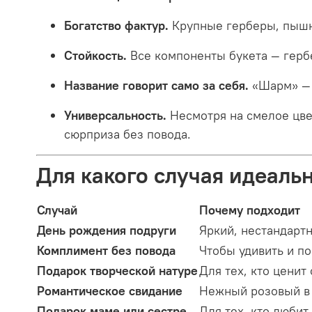
Богатство фактур.
Крупные герберы, пышн
Стойкость.
Все компоненты букета — гербе
Название говорит само за себя.
«Шарм» — э
Универсальность.
Несмотря на смелое цвет
сюрприза без повода.
Для какого случая идеаль
Случай
Почему подходит
День рождения подруги
Яркий, нестандарт
Комплимент без повода
Чтобы удивить и по
Подарок творческой натуре
Для тех, кто цени
Романтическое свидание
Нежный розовый в 
Подарок маме или сестре
Для тех, кто люби