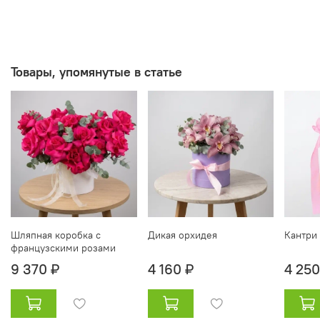
Товары, упомянутые в статье
Шляпная коробка с
Дикая орхидея
Кантри
французскими розами
9 370 ₽
4 160 ₽
4 250