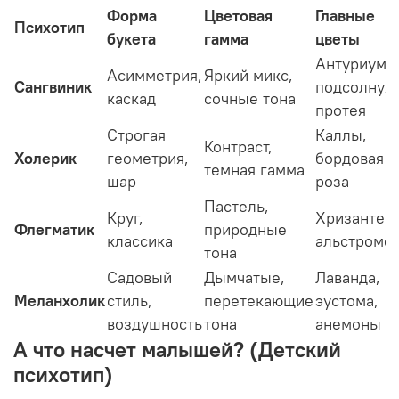
Форма
Цветовая
Главные
Психотип
букета
гамма
цветы
Антуриум,
Асимметрия,
Яркий микс,
Сангвиник
подсолнух,
каскад
сочные тона
протея
Строгая
Каллы,
Контраст,
Холерик
геометрия,
бордовая
темная гамма
шар
роза
Пастель,
Круг,
Хризантем
Флегматик
природные
классика
альстроме
тона
Садовый
Дымчатые,
Лаванда,
Меланхолик
стиль,
перетекающие
эустома,
воздушность
тона
анемоны
А что насчет малышей? (Детский
психотип)