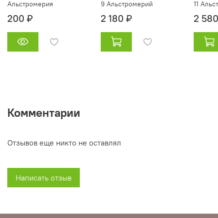
Альстромерия
9 Альстромерий
11 Аль
200 ₽
2 180 ₽
2 580
Комментарии
Отзывов еще никто не оставлял
Написать отзыв